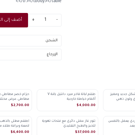
</tr></tbody></table>
-
1
+
أضف إلى ال
الشحن
الإرجاع
كل جديد ومميز
طقم لبانة فاخر مبرد دانتيل ياقة V
حزام خصر مطاطي ر
♡
♡
 ولون ذهبي
أكمام خياطة خارجية
مطاطي عرض مختلف 
كامل
$2,700.00
$4,000.00
دي يعمل باللمس
تنور غاز عملي دائري مع فتحات تهوية
اطقم مطلي بالذهب
♡
♡
بعد
للخبز والطبخ التقليدي
لامعة وبراقة طلاء مم
$6,400.00
$37,000.00