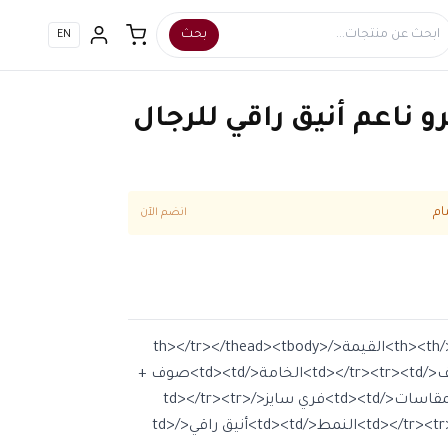
بحث
EN
اعم أنيق راقي للرجال
انضم الآن
<table><thead><tr><th>البند</th><th>القيمة</th></tr></thead><tbody>
<tr><td>النوع</td><td>معطف</td></tr><tr><td>الخامة</td><td>صوف +
فرو ناعم</td></tr><tr><td>المقاسات</td><td>فري سايز</td></tr><tr>
<td>لون</td><td>أبيض</td></tr><tr><td>النمط</td><td>أنيق راقي</td>