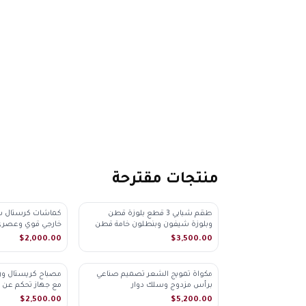
منتجات مقترحة
طقم شبابي 3 قطع بلوزة قطن
كماشات كرستال ش
♡
♡
وبلوزة شيفون وبنطلون خامة قطن
خارجي قوي وعصري
بارد
$2,000.00
$3,500.00
مكواة تمويج الشعر تصميم صناعي
مصباح كريستال ور
♡
♡
برأس مزدوج وسلك دوار
مع جهاز تحكم عن 
$2,500.00
$5,200.00