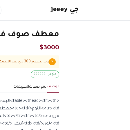
جي jeeey
معطف صوف فرو ن
$
3000
وفر بخصم 300 ر.ي بعد الانضمام
S
متوفر •
999999
الوصف
المواصفات
التقييمات