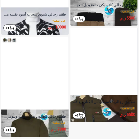
بنطلون رجالي كلاسيكي خامة بديل الجينز مريح يمنح الدفء
في اطقم
>
طقم رجالي شتوي سحاب أسود نقشة ملونة رقبة كاملة صوف
5500 ر.ي
1+
في اطقم
>
10000 ر.ي
1+
صديري رجالي كلاسيكي من الكتان مع فرو داخلي كثيف
في اطقم
>
5500 ر.ي
1+
طقم رجالي بنطلون بديل الجينز وبلوفر مصوف شتوي
في اطقم
>
7000 ر.ي
1+