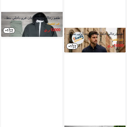
طقم رجالي جاكت كتان فرو داخلي بنطلون بديل الجنز فانيلا صوف
في اطقم
>
12000 ر.ي
1+
طقم رجالي خامة هندي درجة أولى شياكه وفخامه
في اطقم
>
16500 ر.ي
1+