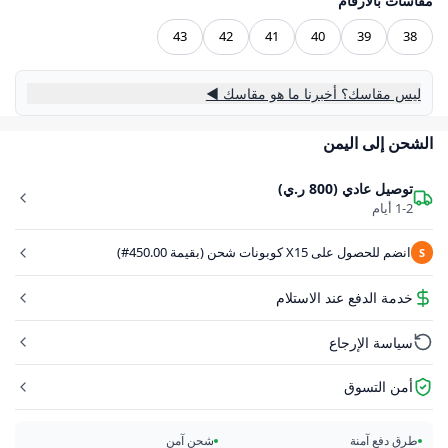
مقاسات بالأرقام
43
42
41
40
39
38
ليس مقاسك؟ أخبرنا ما هو مقاسك ◀
الشحن إلى اليمن
توصيل عادي (800 ر.ي)
1-2 أيام
انضم للحصول على X15 كوبونات شحن (بقيمة 450.00#)
S
خدمة الدفع عند الاستلام
سياسة الإرجاع
أمن التسوق
طرق دفع آمنة
شحن آمن