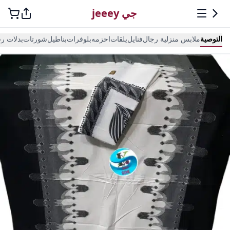
جي jeeey
التوصية
ملابس منزلية رجال
فنايل
يلقات
احزمه
بلوفرات
بناطيل
شورتات
بدلات ر