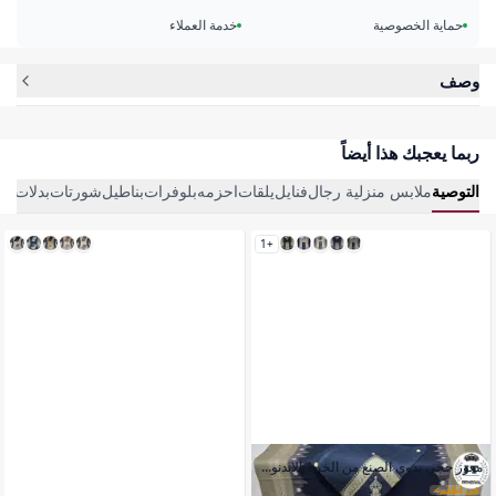
حماية الخصوصية
خدمة العملاء
وصف
ربما يعجبك هذا أيضاً
التوصية
ملابس منزلية رجال
فنايل
يلقات
احزمه
بلوفرات
بناطيل
شورتات
بدلات ر
+1
معوز حجي يدوي الصنع من الخيط الاندنوسي تاج الفخامة اليمنية
في اطقم
>