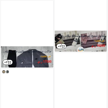
معاوز نسيج كم طويل صناعة مكاين جاكور صيني الصنع
في اطقم
>
16000 ر.ي
1+
جاكت شبيه الجلد مع بنطلون جنز وفنيلة رقبة رجالي
في اطقم
>
17500 ر.ي
1+