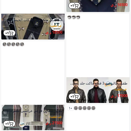
16500 ر.ي
1+
سلاطيني ملكي من ماركات الخيط الاندنوسي يدوي الصنع من معاملنا اليدوية والحرفية
في اطقم
>
18500 ر.ي
1+
طقم رجالي من 3 قطع جاكت جلد بنطلون بديل الجينز بلوفر رقبة ضد البرد
في اطقم
>
17000 ر.ي
1+
+1
معاوز بيضاني فرجي عرائسي طقم فاخر من خامة درجه اولى
في اطقم
>
21500 ر.ي
1+