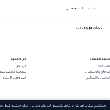
التصنيفات
البحث
حسابي
Loading product...
خدمة العملاء
عن المتجر
مساعدة
من نحن
الإرجاع والاستبدال
سياسة الخصوصية
الشحن والتسليم
الشروط والأحكام
نستخدم ملفات تعريف الارتباط لتحسين تجربتك وقياس الأداء. يمكنك قبول ج