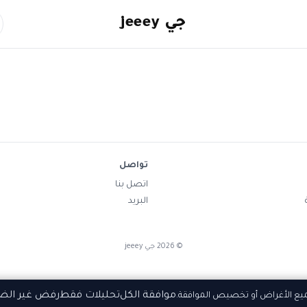
جي jeeey
تواصل
اتصل بنا
البريد
©
2026
جي jeeey
موافقة الكل
تحليلات فقط
رفض غير الض
ميع الأغراض أو تخصيص الموافقة.