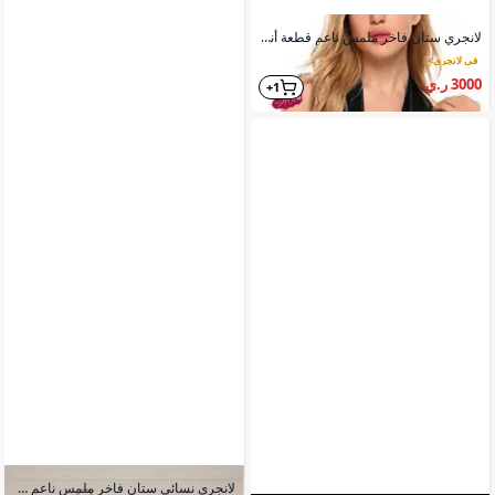
لانجري ستان فاخر ملمس ناعم قطعة أنثوية
في لانجري
>
3000 ر.ي
1+
لانجري نسائي ستان فاخر ملمس ناعم كالحرير