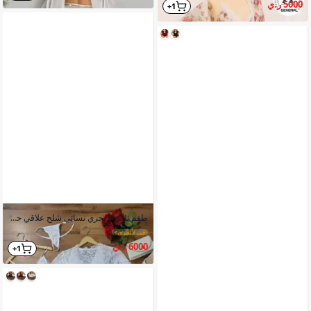
5000 ر.ي
1+
طقم ثلاثي لانجري نسائي شلح علاقي جاكيت جبير كلوت مثلث
في لانجري
>
6000 ر.ي
1+