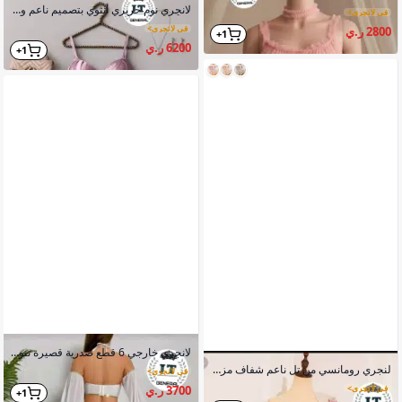
لانجري نوم حريري أنثوي بتصميم ناعم وانسيابي مع قطعة تل شفاف مطرزة بالدانتيل
في لانجري
>
في لانجري
>
2800 ر.ي
1+
6200 ر.ي
1+
لانجري خارجي 6 قطع صدرية قصيرة تنورة طويلة قماش شيفون شفاف
لنجري رومانسي من تل ناعم شفاف مزين بدانتيل أبيض مع روب طويل وشورت داخلي
في لانجري
>
3700 ر.ي
في لانجري
>
1+