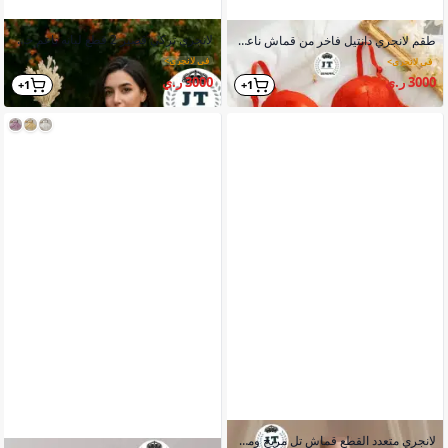
لانجري تركي قصير 2 قطع لبانه ناعم حرير فضيييع
طقم لانجري دانتيل فاخر من قماش ناعم مع حمالة صدر مبطنة وشرائط حريرية
في لانجري
>
في لانجري
>
3000 ر.ي
3000 ر.ي
1+
1+
لانجري متعدد القطع قماش تل مريح ومطاط للنساء