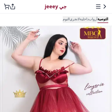
جي jeeey
التوصية
أرواب
داخلية
لانجري
النوم