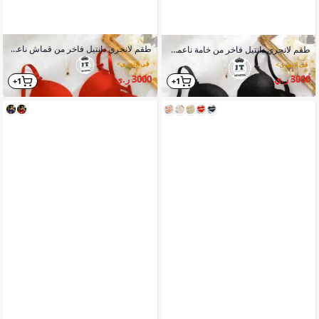
طقم لانجري دانتيل فاخر من قماش ناعم مع حمالة صدر مبطنة وشرائط حريرية
طقم لانجري دانتيل فاخر من خامة ناعمة عالية الجودة مع بطانة خفيفة
في لانجري
>
في لانجري
>
3000 ر.ي
3000 ر.ي
1+
1+