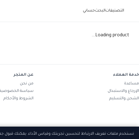
التصنيفات
البحث
حسابي
Loading product...
خدمة العملاء
عن المتجر
مساعدة
من نحن
الإرجاع والاستبدال
سياسة الخصوصية
الشحن والتسليم
الشروط والأحكام
نستخدم ملفات تعريف الارتباط لتحسين تجربتك وقياس الأداء. يمكنك قبول ج