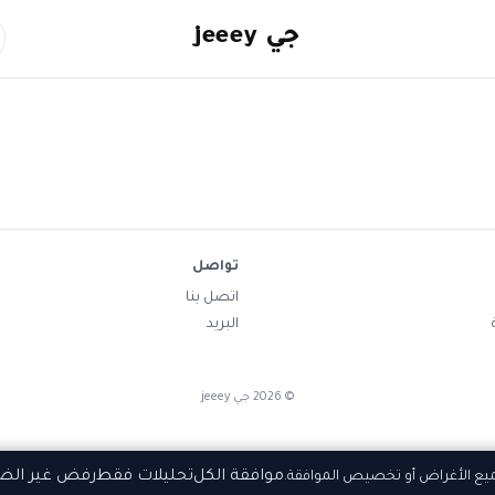
جي jeeey
تواصل
اتصل بنا
البريد
©
2026
جي jeeey
موافقة الكل
تحليلات فقط
رفض غير الض
ميع الأغراض أو تخصيص الموافقة.