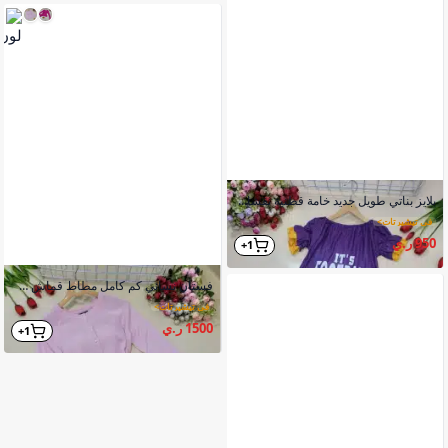
بلايز بناتي طويل جديد خامة قطنية نقشات أنيقة
في تيشيرتات
>
950 ر.ي
1+
فستان نسائي كم كامل مطاط قماش صوف درجة أولى
في تيشيرتات
>
1500 ر.ي
1+