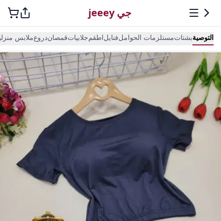
جي jeeey
التوصية
بشتات
مستلزمات الحوامل
فنايل
اطقم
جلابيات
قمصان
دروع
ملابس منزلي