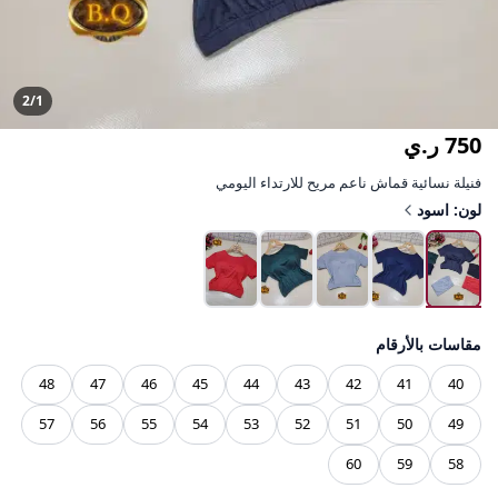
2/1
750 ر.ي
فنيلة نسائية قماش ناعم مريح للارتداء اليومي
لون: اسود
مقاسات بالأرقام
48
47
46
45
44
43
42
41
40
57
56
55
54
53
52
51
50
49
60
59
58