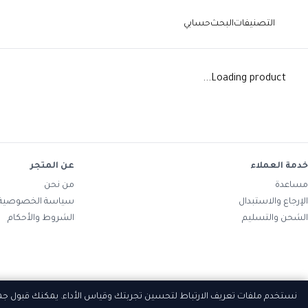
التصنيفات
البحث
حسابي
Loading product...
خدمة العملاء
عن المتجر
مساعدة
من نحن
الإرجاع والاستبدال
سياسة الخصوصية
الشحن والتسليم
الشروط والأحكام
نستخدم ملفات تعريف الارتباط لتحسين تجربتك وقياس الأداء. يمكنك قبول ج