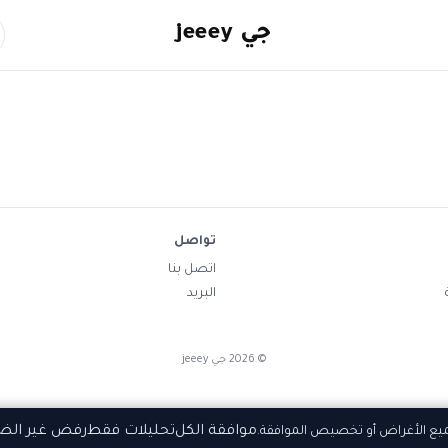
جي jeeey
تواصل
اتصل بنا
البريد
©
2026
جي jeeey
موافقة الكل
تحليلات فقط
رفض غير الض
ميع الأغراض أو تخصيص الموافقة.