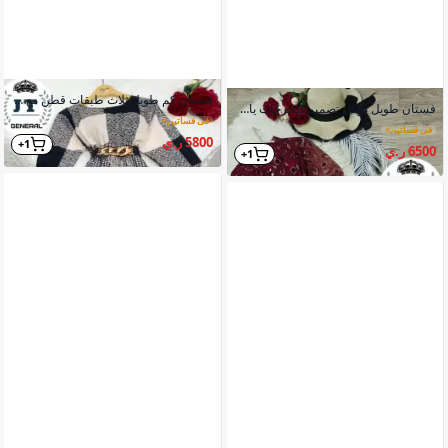
فستان كم طويل ثلاث طبقات قطن مع حزام منفصل للزيارات والحفلات
فستان طويل تركي تصميم للخرجات ياقة قمصان أكمام طويلة حزام منفصل
في فساتين
>
في فساتين
>
5800 ر.ي
1+
6500 ر.ي
1+