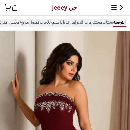
جي jeeey
التوصية
بشتات
مستلزمات الحوامل
فنايل
اطقم
جلابيات
قمصان
دروع
ملابس منزلي