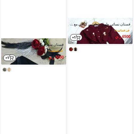
فستان نسائي طويل قطعتين كتافي مع شميز ياقة زرارات أكمام حيرانه
في فساتين
>
6500 ر.ي
1+
فستان سهرة من قماش ليكرا مع دنتل حاشية وقلبة بصدر
في فساتين
>
5000 ر.ي
1+