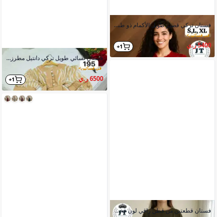
فستان تركي قصير طويل الأكمام ذو طبقات كسرات وربطة خصر منفصلة
في فساتين
>
5400 ر.ي
1+
فستان نسائي طويل تركي دانتيل مطرز قصة صدر حرف V أكمام منفوخة
في فساتين
>
6500 ر.ي
1+
فستان قطعتين من قطن راقي لون فخم للنساء