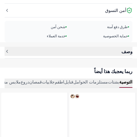
أمن التسوق
طرق دفع آمنة
شحن آمن
حماية الخصوصية
خدمة العملاء
وصف
ربما يعجبك هذا أيضاً
التوصية
بشتات
مستلزمات الحوامل
فنايل
اطقم
جلابيات
قمصان
دروع
ملابس منزلي