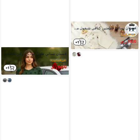
فستان نسائي قطعتين كتافي شيفون مشجر مزود بحزام وكرستال
في فساتين
>
5800 ر.ي
1+
فستان نسائي طويل موديل تركي بخامة ممتازة مع تفاصيل مبتكرة
في فساتين
>
6400 ر.ي
1+