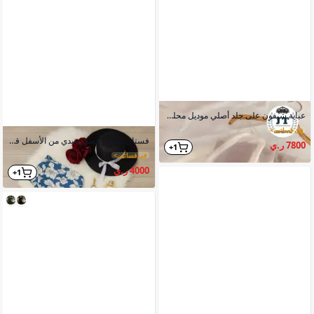
عباية شيفون على جلد أصلي موديل محلي شغل متقن
في فساتين
>
فستان نسائي قصير ميدي من الأسفل قماش شيفون مشجر كتافي الصدر
7800 ر.ي
1+
في فساتين
>
4000 ر.ي
1+