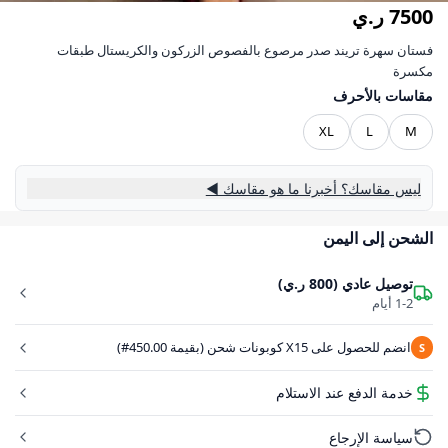
7500 ر.ي
فستان سهرة تريند صدر مرصوع بالفصوص الزركون والكريستال طبقات
مكسرة
مقاسات بالأحرف
XL
L
M
ليس مقاسك؟ أخبرنا ما هو مقاسك ◀
الشحن إلى اليمن
توصيل عادي (800 ر.ي)
1-2 أيام
انضم للحصول على X15 كوبونات شحن (بقيمة 450.00#)
S
خدمة الدفع عند الاستلام
سياسة الإرجاع