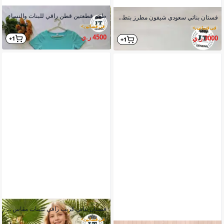
طقم قطعتين قطن راقي للبنات والنساء
فستان بناتي سعودي شيفون مطرز بتطريزات ذهبية زهور مناسب للمناسبات
في فساتين
>
في فساتين
>
4500 ر.ي
3000 ر.ي
1+
1+
فستان بناتي كريب راقي للبنات مقاس 8 9 10 سنة
في فساتين
>