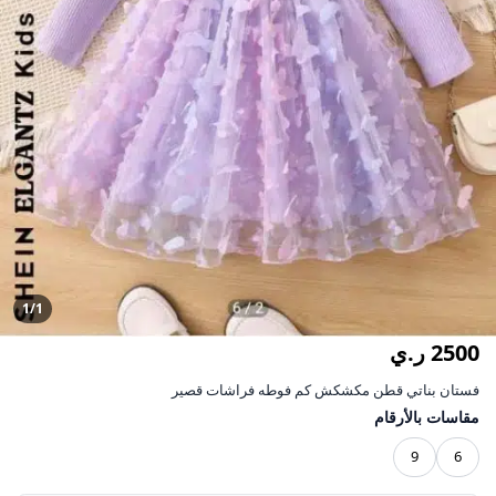
1/1
2500 ر.ي
فستان بناتي قطن مكشكش كم فوطه فراشات قصير
مقاسات بالأرقام
9
6