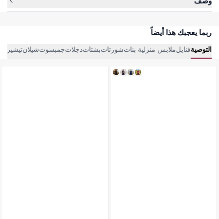
وصف
ربما يعجبك هذا أيضاً
التوصية
فنايل
ملابس منزلية بنات
شورتات
بشتات
دجلات
جمبسوت
شيلان
تيشيرتا