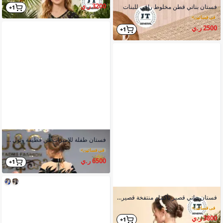
3200 ر.ي
فستان بناتي قطن مخلوط راقي للبنات
1+
في فساتين
>
2500 ر.ي
1+
فستان طفلة للاميرات من قطيفة وتول مع تطريز فصوص كرستال
في فساتين
>
6500 ر.ي
1+
فستان بناتي قصير بأكمام منتفخة قصيرة وتنورة طبقات متدلية وحزام مرصع
في فساتين
>
3800 ر.ي
1+