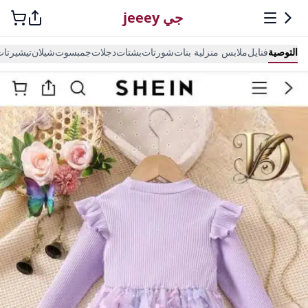
جي jeeey
التوصية
فنايل
ملابس منزلية بنات
شورتات
بشتات
دجلات
جمبسوت
شيلان
تيشيرتا