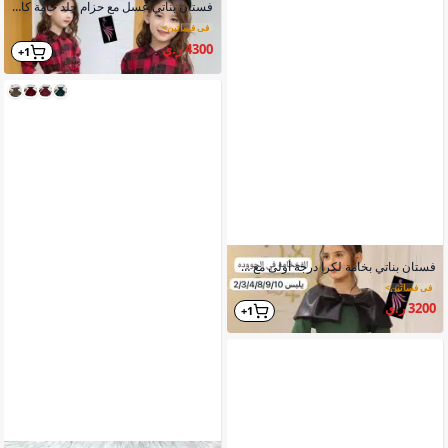
فستان بناتي عسل مع حزام جلد خامة كاروهات موديل 2026
في فساتين
>
4300 ر.ي
1+
فستان بناتي بخامة لكرا درجة أولى مع جلد أصلي ضد التقرش
في فساتين
>
3200 ر.ي
1+