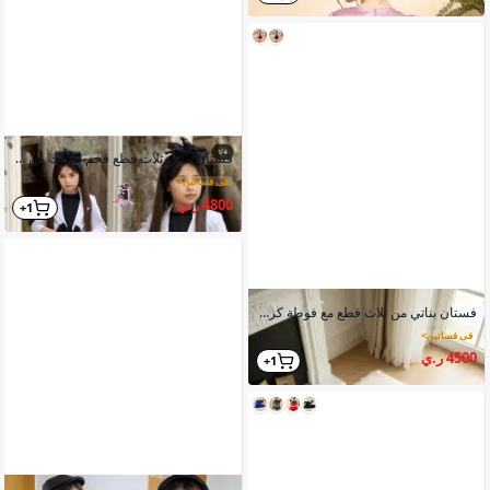
فستان بناتي ثلاث قطع فخم للبنات من ثلاث سنوات إلى 12 سنة
في فساتين
>
4800 ر.ي
1+
فستان بناتي من ثلاث قطع مع فوطة كريي لكرا وجاكت مقلم وجرم داخلي قطن
في فساتين
>
4500 ر.ي
1+