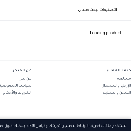
التصنيفات
البحث
حسابي
Loading product...
خدمة العملاء
عن المتجر
مساعدة
من نحن
الإرجاع والاستبدال
سياسة الخصوصية
الشحن والتسليم
الشروط والأحكام
نستخدم ملفات تعريف الارتباط لتحسين تجربتك وقياس الأداء. يمكنك قبول ج