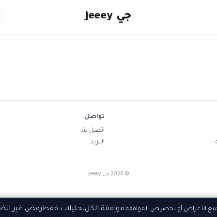
جي jeeey
تواصل
اتصل بنا
البريد
©
2026
جي jeeey
موافقة الكل
تحليلات فقط
رفض غير الض
ميع الأغراض أو تخصيص الموافقة.