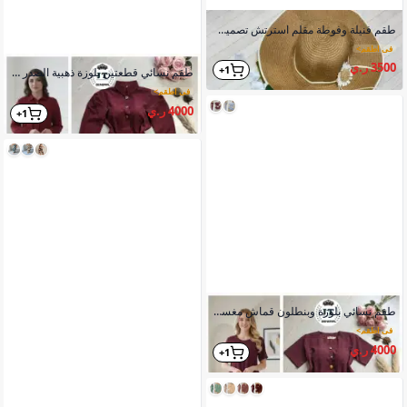
طقم فنيلة وفوطة مقلم استرتش تصميم عصري فري سايز
في اطقم
>
3500 ر.ي
1+
طقم نسائي قطعتين بلوزة ذهبية الصدر وبنطلون واسع حرير باربي
في اطقم
>
4000 ر.ي
1+
طقم نسائي بلوزة وبنطلون قماش مغسول تركي واسع بتفاصيل عصرية
في اطقم
>
4000 ر.ي
1+