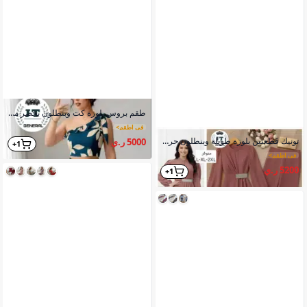
طقم بروس بلوزة كت وبنطلون بخصر مطاط وفتحات فرنسية واسعة
في اطقم
>
تونيك قطعتين بلوزة طويلة وبنطلون حرير باربي بقصة غير متماثلة وكسرات انسيابية
5000 ر.ي
1+
في اطقم
>
5200 ر.ي
1+