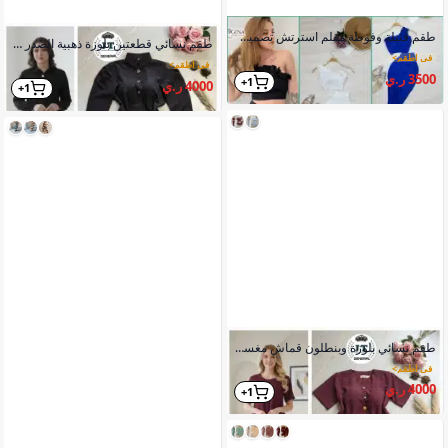
طقم فنيلة وفوطة مقلم استرتش تصميم عصري فري سايز
طقم نسائي قطعتين بلوزة ذهبية الصدر وبنطلون واسع حرير باربي
في اطقم
>
في اطقم
>
3500 ر.ي
1+
4000 ر.ي
1+
طقم نسائي بلوزة وبنطلون قماش مغسول تركي واسع بتفاصيل عصرية
في اطقم
>
4000 ر.ي
1+