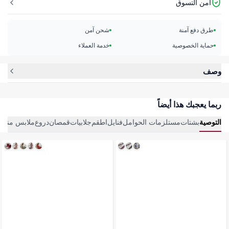
أمن التسوق
طرق دفع آمنة
شحن آمن
حماية الخصوصية
خدمة العملاء
وصف
ربما يعجبك هذا أيضاً
التوصية
بشتات
مستلزمات الحوامل
فنايل
اطقم
جلابيات
قمصان
دروع
ملابس منزلي