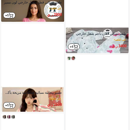
طقم نسائي قطن شغل خارجي لون مميز
في اطقم
>
2800 ر.ي
1+
طقم نسائي كتان ناعم شغل خارجي
في اطقم
>
3400 ر.ي
1+
طقم بيجامة نسائية فضفاضة مريحة بأكمام طويلة وأزرار أمامية
في اطقم
>
2500 ر.ي
1+