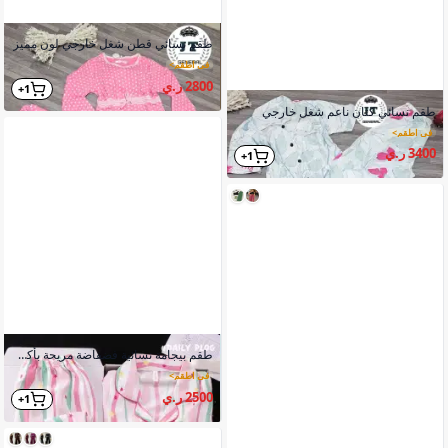
طقم نسائي قطن شغل خارجي لون مميز
في اطقم
>
2800 ر.ي
1+
طقم نسائي كتان ناعم شغل خارجي
في اطقم
>
3400 ر.ي
1+
طقم بيجامة نسائية فضفاضة مريحة بأكمام طويلة وأزرار أمامية
في اطقم
>
2500 ر.ي
1+