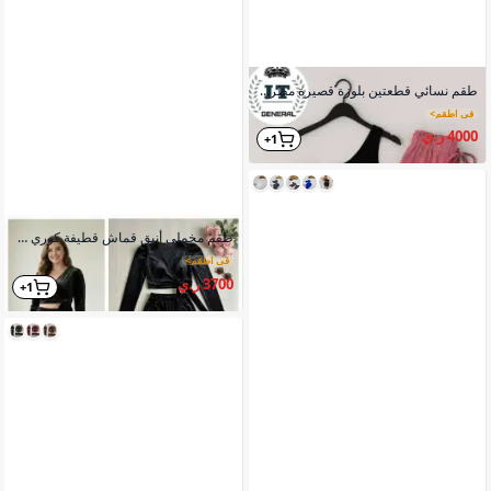
طقم نسائي قطعتين بلوزة قصيرة مطرزة أمامي بنطلون شيفون فضفاض عريض
في اطقم
>
4000 ر.ي
1+
طقم مخملي أنيق قماش قطيفة كوري درجة أولى ياقة أنيقة مع حزام مميز
في اطقم
>
3700 ر.ي
1+