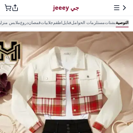
جي jeeey
التوصية
بشتات
مستلزمات الحوامل
فنايل
اطقم
جلابيات
قمصان
دروع
ملابس منزلي