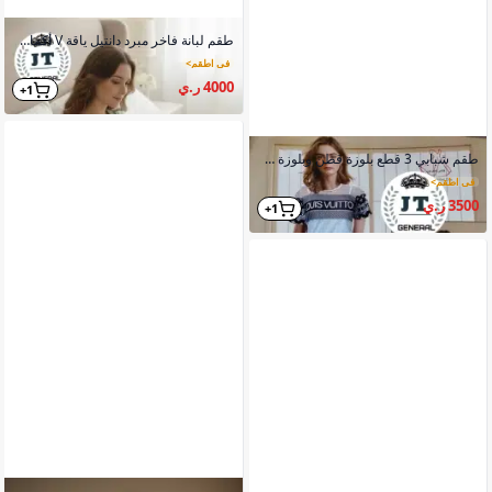
طقم لبانة فاخر مبرد دانتيل ياقة V أكمام خياطة خارجية
في اطقم
>
4000 ر.ي
1+
طقم شبابي 3 قطع بلوزة قطن وبلوزة شيفون وبنطلون خامة قطن بارد
في اطقم
>
3500 ر.ي
1+