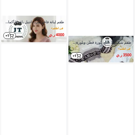
طقم لبانة فاخر مبرد دانتيل ياقة V أكمام خياطة خارجية
في اطقم
>
4000 ر.ي
1+
طقم شبابي 3 قطع بلوزة قطن وبلوزة شيفون وبنطلون خامة قطن بارد
في اطقم
>
3500 ر.ي
1+