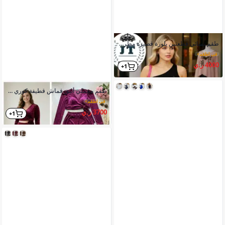
طقم نسائي قطعتين بلوزة قصيرة مطرزة أمامي بنطلون شيفون فضفاض عريض
في اطقم
>
4000 ر.ي
1+
طقم مخملي أنيق قماش قطيفة كوري درجة أولى ياقة أنيقة مع حزام مميز
في اطقم
>
3700 ر.ي
1+