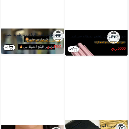
طقم لوشن قصه الرباعي مرطبات عطرية فاخرة بكجات أنيقة
جهاز كيرلي فير للشعر بصفائح سيراميك مطلي تورمالين توزيع حراري متساوي
في عطور ومستحضرات الجسم
>
في اجهزه العنايه والجمال
>
1700 ر.ي
1+
5000 ر.ي
1+
ساعة كربونية أنيقة سوداء بأرقام عربية كلاسيكية خفيفة الوزن