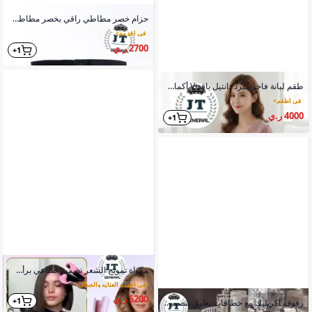
حزام خصر مطاطي راقي بخصر مطاطي عرض مختلف ألوان أسود كامل
في احزمه
>
2700 ر.ي
1+
طقم لبانة فاخر مبرد دانتيل ياقة V أكمام خياطة خارجية
في اطقم
>
4000 ر.ي
1+
مكواة تمويج الشعر تصميم صناعي برأس مزدوج وسلك دوار
في اجهزه العنايه والجمال
>
5200 ر.ي
1+
رفوف أكريليك مع خطافات تعليق بتصميم شفاف عصري