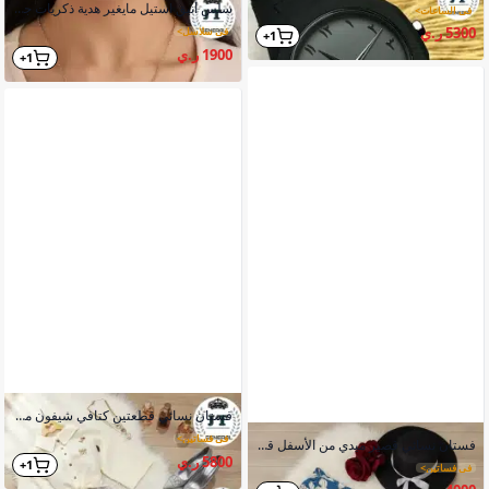
سلس أنيق استيل مايغير هدية ذكريات جميلة
في الساعات
>
5300 ر.ي
في سلاسل
>
1+
1900 ر.ي
1+
فستان نسائي قطعتين كتافي شيفون مشجر مزود بحزام وكرستال
في فساتين
>
فستان نسائي قصير ميدي من الأسفل قماش شيفون مشجر كتافي الصدر
5800 ر.ي
1+
في فساتين
>