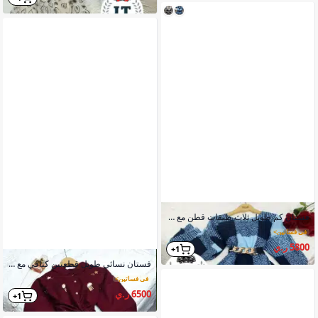
فستان كم طويل ثلاث طبقات قطن مع حزام منفصل للزيارات والحفلات
في فساتين
>
5800 ر.ي
1+
فستان نسائي طويل قطعتين كتافي مع شميز ياقة زرارات أكمام حيرانه
في فساتين
>
6500 ر.ي
1+