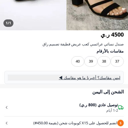
1/1
4500 ر.ي
صندل نسائي عرائسي كعب عريض قطيفة تصميم راق
مقاسات بالأرقام
40
39
38
37
ليس مقاسك؟ أخبرنا ما هو مقاسك ◀
الشحن إلى اليمن
توصيل عادي (800 ر.ي)
1-2 أيام
انضم للحصول على X15 كوبونات شحن (بقيمة 450.00#)
S