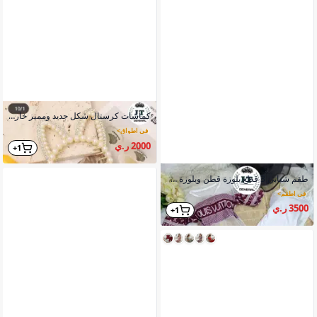
كماشات كرستال شكل جديد ومميز خارجي قوي وعصري ولون ذهبي
في اطواق
>
2000 ر.ي
1+
طقم شبابي 3 قطع بلوزة قطن وبلوزة شيفون وبنطلون خامة قطن بارد
في اطقم
>
3500 ر.ي
1+