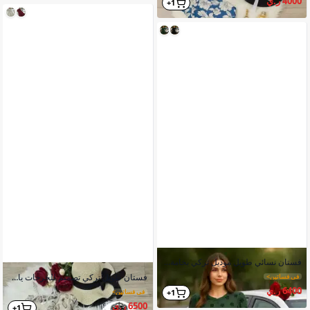
4000 ر.ي
1+
فستان نسائي طويل موديل تركي بخامة ممتازة مع تفاصيل مبتكرة
فستان طويل تركي تصميم للخرجات ياقة قمصان أكمام طويلة حزام منفصل
في فساتين
>
6400 ر.ي
في فساتين
>
1+
6500 ر.ي
1+