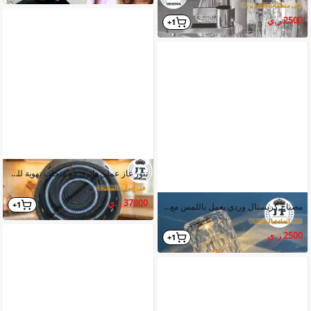
في منظمات التخزين
>
2500 ر.ي
1+
تنور غاز عملي دائري مع فتحات تهوية للخبز والطبخ التقليدي
في أدوات المطبخ
>
37000 ر.ي
1+
مصباح كريستال وردي يعمل باللمس مع جهاز تحكم عن بعد
في إضاءة المنزل
>
2500 ر.ي
1+