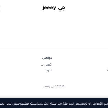
جي jeeey
تواصل
اتصل بنا
البريد
©
2026
جي jeeey
موافقة الكل
تحليلات فقط
رفض غير الض
ميع الأغراض أو تخصيص الموافقة.