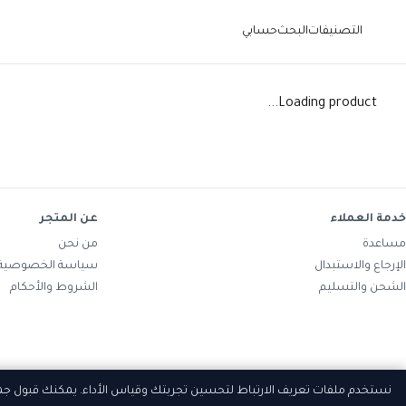
التصنيفات
البحث
حسابي
Loading product...
خدمة العملاء
عن المتجر
مساعدة
من نحن
الإرجاع والاستبدال
سياسة الخصوصية
الشحن والتسليم
الشروط والأحكام
نستخدم ملفات تعريف الارتباط لتحسين تجربتك وقياس الأداء. يمكنك قبول ج