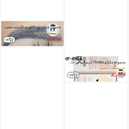
عدسات فرش تون الكورية الأصلية معتمدة من FDA و ISO و CE
في مستحضرات تجميل
>
2700 ر.ي
1+
مجموعة مكياج Flower كريم أساس خافي عيوب بودرة وجه إسفنجة تطبيق
في مستحضرات تجميل
>
3800 ر.ي
1+