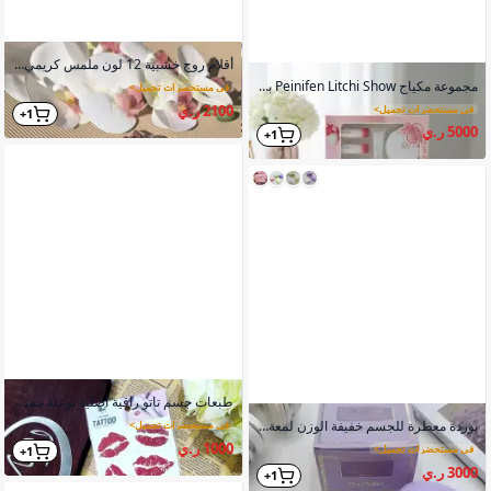
أقلام روج خشبية 12 لون ملمس كريمي ثبات طويل اليوم
مجموعة مكياج Peinifen Litchi Show بودرة إضاءة كريم أساس خافي عيوب برايمر ملمع شفاه
في مستحضرات تجميل
>
2100 ر.ي
في مستحضرات تجميل
>
1+
5000 ر.ي
1+
طبعات جسم تاتو راقية أصلية نوعية ممتازة شكل جذاب
بوردة معطرة للجسم خفيفة الوزن لمعة فائقة طبيعية
في مستحضرات تجميل
>
1000 ر.ي
في مستحضرات تجميل
>
1+
3000 ر.ي
1+