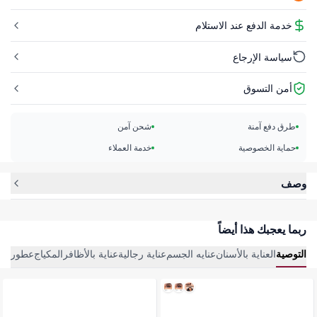
خدمة الدفع عند الاستلام
سياسة الإرجاع
أمن التسوق
طرق دفع آمنة
شحن آمن
حماية الخصوصية
خدمة العملاء
وصف
ربما يعجبك هذا أيضاً
التوصية
العناية بالأسنان
عنايه الجسم
عناية رجالية
عناية بالأظافر
المكياج
عطور وم