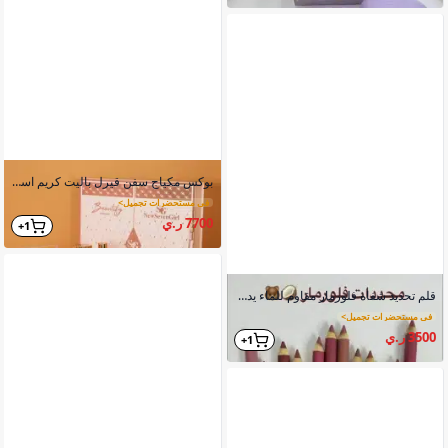
بوكس مكياج سفن قيرل باليت كريم اساس بودرة مسكرة آيلاينر أرواج إسفنجة
في مستحضرات تجميل
>
7700 ر.ي
1+
قلم تحديد شفاه فلورمار مقاوم للماء يدوم 24 ساعة
في مستحضرات تجميل
>
3500 ر.ي
1+