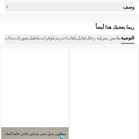
وصف
ربما يعجبك هذا أيضاً
التوصية
ملابس منزلية رجال
فنايل
يلقات
احزمه
بلوفرات
بناطيل
شورتات
بدلات ر
بنطلون بديل جينز شبابي فاخر خامة أصلية مريح وأنيق