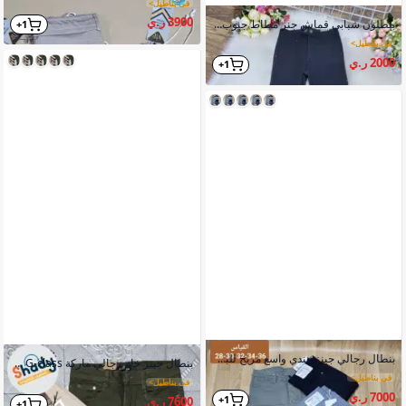
في بناطيل
>
3900 ر.ي
بنطلون شبابي قماش جنز مطاط جيوب أمامية وخلفية زرارات
1+
في بناطيل
>
2000 ر.ي
1+
بنطال رجالي جينز هندي واسع مريح للبس
بنطال جينز خام رجالي ماركة G-class عالي الجودة
في بناطيل
>
في بناطيل
>
7000 ر.ي
1+
7600 ر.ي
1+