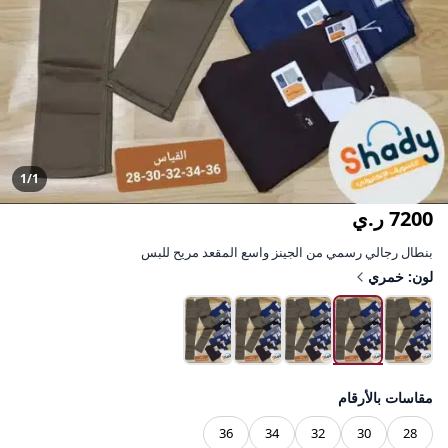
1/1
7200 ر.ي
بنطال رجالي رسمي من الجينز واسع المقعد مريح للبس
لون: خمري
مقاسات بالأرقام
36
34
32
30
28