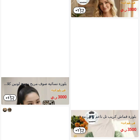
في بلوزات
>
3800 ر.ي
1+
بلوزة نسائية صوف مريح مدمج لونين كلاسك عصري
في بلوزات
>
3000 ر.ي
1+
بلوزة قماش كريب تل ناعم راقي مع قدرة التحكم باليدات
في بلوزات
>
3500 ر.ي
1+