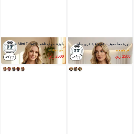
بلوزة خط صوف ناعم راقية فري سايز
بلوزة صوف ناعم Mini Flowers فري سايز
في بلوزات
>
في بلوزات
>
2500 ر.ي
3500 ر.ي
1+
1+