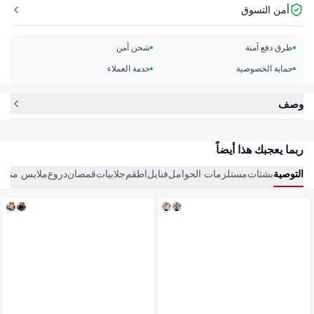
أمن التسوق
طرق دفع آمنة
شحن آمن
حماية الخصوصية
خدمة العملاء
وصف
ربما يعجبك هذا أيضاً
التوصية
بشتات
مستلزمات الحوامل
فنايل
اطقم
جلابيات
قمصان
دروع
ملابس منزلي