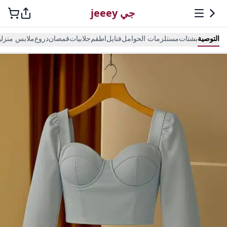
جي jeeey
التوصية
بشتات
مستلزمات الحوامل
فنايل
اطقم
جلابيات
قمصان
دروع
ملابس منزلي