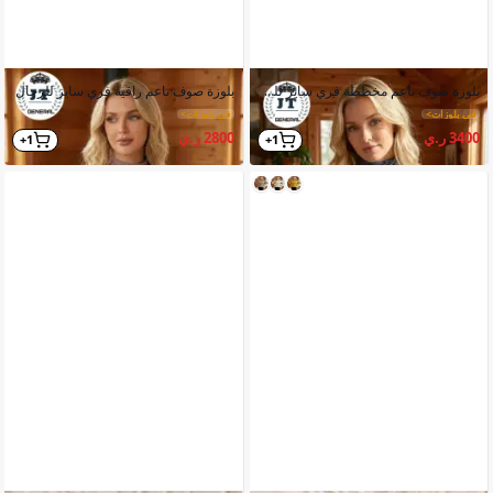
بلوزة صوف ناعم مخططة فري سايز للرجال
بلوزة صوف ناعم راقية فري سايز للرجال
في بلوزات
>
في بلوزات
>
3400 ر.ي
2800 ر.ي
1+
1+