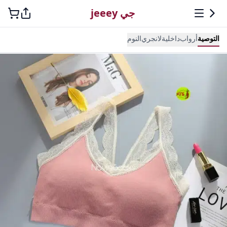
جي jeeey
التوصية
أرواب
داخلية
لانجري
النوم