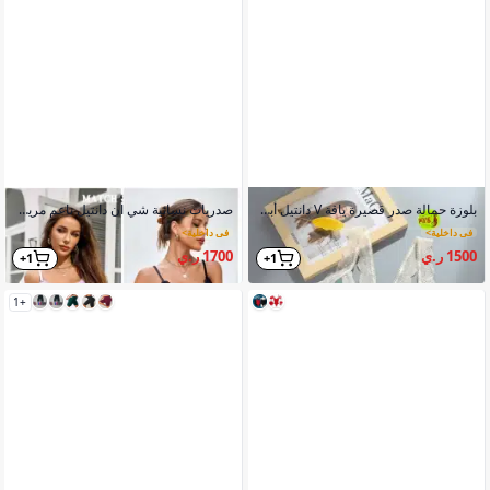
بلوزة حمالة صدر قصيرة ياقة V دانتيل أبيض كريمي نسيج مضلع بني بيج
صدريات نسائية شي ان دانتيل ناعم مريح لونين
في داخلية
>
في داخلية
>
1500 ر.ي
1700 ر.ي
1+
1+
+1