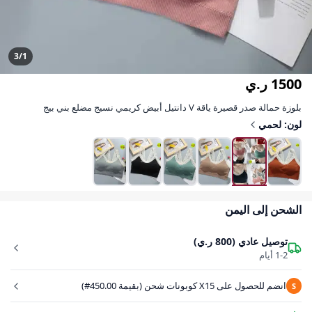
3/1
1500 ر.ي
بلوزة حمالة صدر قصيرة ياقة V دانتيل أبيض كريمي نسيج مضلع بني بيج
لون: لحمي
الشحن إلى اليمن
توصيل عادي (800 ر.ي)
1-2 أيام
انضم للحصول على X15 كوبونات شحن (بقيمة 450.00#)
S