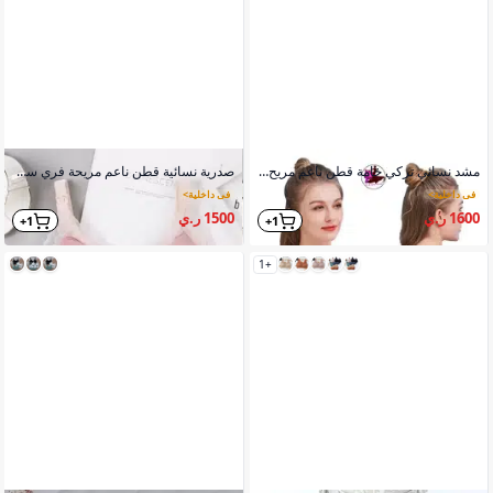
مشد نسائي تركي خامة قطن ناعم مريح فري سايز
صدرية نسائية قطن ناعم مريحة فري سايز تصنيع خارجي
في داخلية
>
في داخلية
>
1600 ر.ي
1500 ر.ي
1+
1+
+1