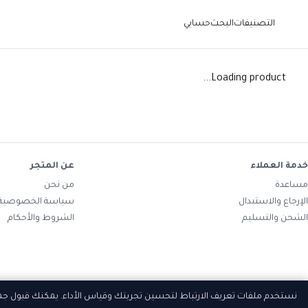
التصنيفات
البحث
حسابي
Loading product...
خدمة العملاء
عن المتجر
مساعدة
من نحن
الإرجاع والاستبدال
سياسة الخصوصية
الشحن والتسليم
الشروط والأحكام
نستخدم ملفات تعريف الارتباط لتحسين تجربتك وقياس الأداء. يمكنك قبول ج