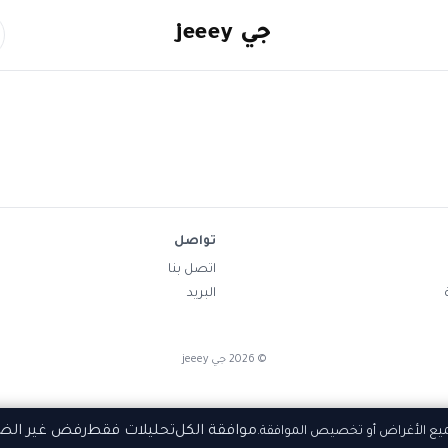
جي jeeey
تواصل
اتصل بنا
البريد
©
2026
جي jeeey
موافقة الكل
تحليلات فقط
رفض غير الض
ميع الأغراض أو تخصيص الموافقة.