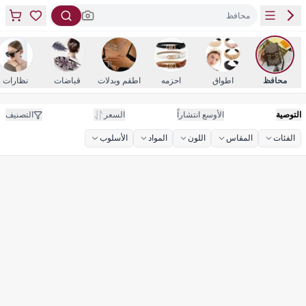
محافظ
محافظ
اطواق
احزمه
اطقم وبدلات
قباضات
نظارات
التوصية
الأوسع انتشاراً
السعر
التصنيف
الفئات
المقاس
اللون
المواد
الأسلوب