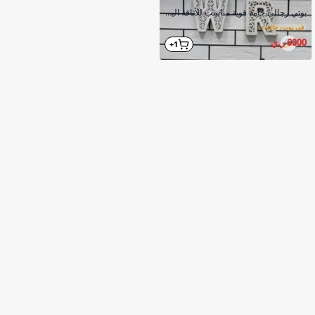
بوتي رجالي خامة قوية مناسب للأناقة اليومية
في بوت رجالي
>
6000 ر.ي
1+